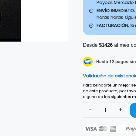
Paypal, Mercado P
ENVÍO INMEDIATO.
horas horas sigu
FACTURACIÓN.
Si
Desde
$1426
al mes co
Hasta 12 pagos sin 
Validación de existenci
Para brindarte un mejor ser
de este producto, por favo
alguno de los siguientes m
-
+
Kit
Case
2