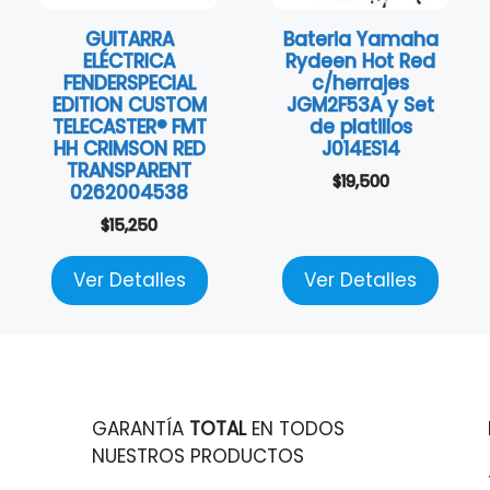
GUITARRA
Bateria Yamaha
ELÉCTRICA
Rydeen Hot Red
FENDERSPECIAL
c/herrajes
EDITION CUSTOM
JGM2F53A y Set
TELECASTER® FMT
de platillos
HH CRIMSON RED
J014ES14
TRANSPARENT
$
19,500
0262004538
$
15,250
Ver Detalles
Ver Detalles
GARANTÍA
TOTAL
EN TODOS
NUESTROS PRODUCTOS