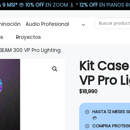
 9 MSI*
😎
10% OFF
EN ZOOM 🎸​ *
12% OFF
EN PIANOS RO
Buscar
minación
Audio Profesional
productos...
os
Proyectos
BEAM 300 VP Pro Lighting
Kit Cas
VP Pro L
$
18,990
HASTA 12 MESES SI
💳
COMPRA PROTEG