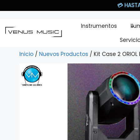
Saltar
💳
HASTA
al
contenido
Instrumentos
Ilu
Servici
Inicio
/
Nuevos Productos
/ Kit Case 2 ORIOL 