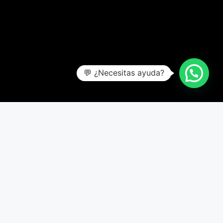
💬 ¿Necesitas ayuda?
Item added to cart.
Checkout
0 items -
$
0