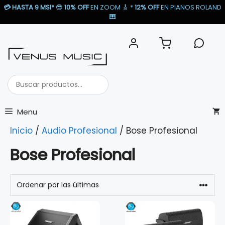
Saltar
💳
HASTA 9 MSI*
😎
10% OFF
EN ZOOM 🎸​ *
12% OFF
EN PIANOS ROLAND
al
🎹​
contenido
Buscar
productos...
Menu
Inicio
/
Audio Profesional
/ Bose Profesional
Bose Profesional