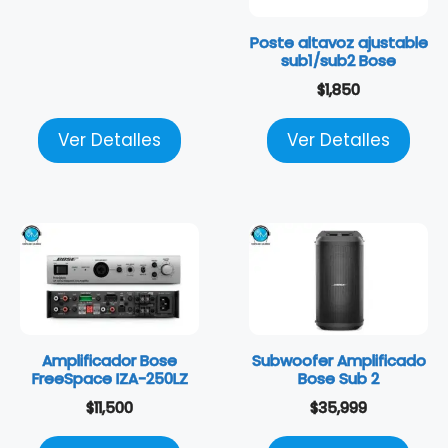
Poste altavoz ajustable
sub1/sub2 Bose
$
1,850
Ver Detalles
Ver Detalles
Amplificador Bose
Subwoofer Amplificado
FreeSpace IZA-250LZ
Bose Sub 2
$
11,500
$
35,999