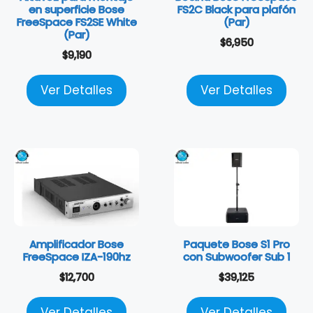
en superficie Bose
FS2C Black para plafón
FreeSpace FS2SE White
(Par)
(Par)
$
6,950
$
9,190
Ver Detalles
Ver Detalles
Amplificador Bose
Paquete Bose S1 Pro
FreeSpace IZA-190hz
con Subwoofer Sub 1
$
12,700
$
39,125
Ver Detalles
Ver Detalles