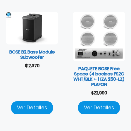
BOSE B2 Bass Module
Subwoofer
$
12,370
PAQUETE BOSE Free
Space (4 bocinas FS2C
WHT/BLK + 1 IZA 250-LZ)
PLAFON
$
22,990
Ver Detalles
Ver Detalles