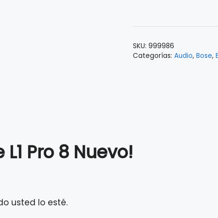
Pro
8
Portátil
Line
SKU:
999986
Array
Categorías:
Audio
,
Bose
,
cantidad
 L1 Pro 8 Nuevo!
do usted lo esté.