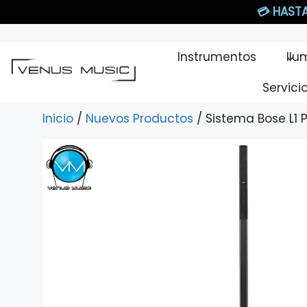
Saltar
💳
HASTA
al
contenido
Instrumentos
Ilu
Servici
Inicio
/
Nuevos Productos
/ Sistema Bose L1 Pr