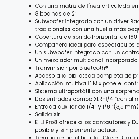
Con una matriz de línea articulada e
8 bocinas de 2″
Subwoofer integrado con un driver Rac
tradicionales con una huella más pe
Cobertura de sonido horizontal de 180
Compañero ideal para espectáculos e
Un subwoofer integrado con un contro
Un mezclador multicanal incorporado 
Transmisión por Bluetooth®
Acceso a la biblioteca completa de p
Aplicación intuitiva L1 Mix pone el con
Sistema ultraportátil con una sorpren
Dos entradas combo XLR-1/4 “con al
Entrada auxiliar de 1/4″ y 1/8 “(3,5 mm)
Salida Xlr
El L1 Pro8 ofrece a los cantautores y 
posible y simplemente actuar.
Tiempo de amplificador: Clase D, mat