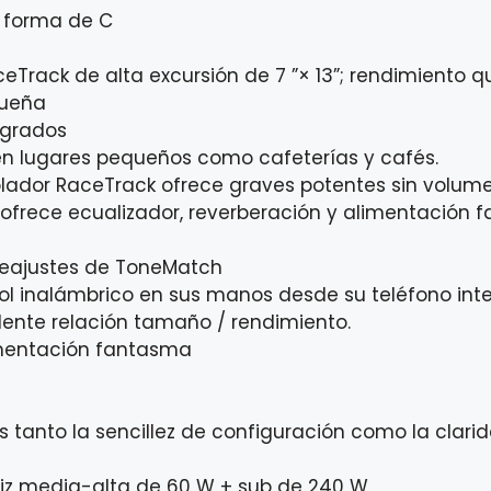
n forma de C
eTrack de alta excursión de 7 ”× 13”; rendimiento 
queña
 grados
n lugares pequeños como cafeterías y cafés.
lador RaceTrack ofrece graves potentes sin volum
ofrece ecualizador, reverberación y alimentación
reajustes de ToneMatch
trol inalámbrico en sus manos desde su teléfono inte
dente relación tamaño / rendimiento.
imentación fantasma
DJs tanto la sencillez de configuración como la clar
riz media-alta de 60 W + sub de 240 W