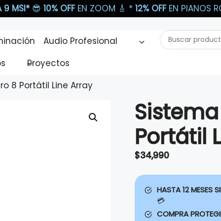
 9 MSI*
😎
10% OFF
EN ZOOM 🎸​ *
12% OFF
EN PIANOS RO
Buscar
minación
Audio Profesional
productos...
os
Proyectos
o 8 Portátil Line Array
Sistema 
Portátil 
$
34,990
HASTA 12 MESES SI
💳
COMPRA PROTEG