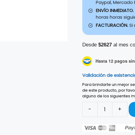
Paypal, Mercado P
ENVÍO INMEDIATO.
horas horas sigu
FACTURACIÓN.
Si
Desde
$2627
al mes co
Hasta 12 pagos sin 
Validación de existenci
Para brindarte un mejor ser
de este producto, por favo
alguno de los siguientes m
-
+
Sistema
Bose
L1