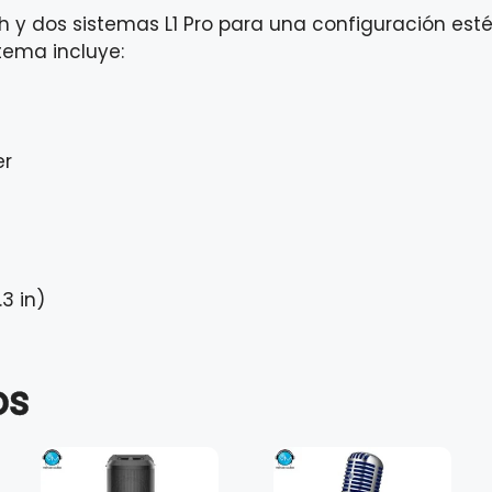
 y dos sistemas L1 Pro para una configuración estér
tema incluye:
er
.3 in)
os