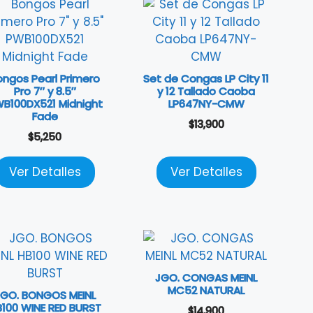
ongos Pearl Primero
Set de Congas LP City 11
Pro 7″ y 8.5″
y 12 Tallado Caoba
B100DX521 Midnight
LP647NY-CMW
Fade
$
13,900
$
5,250
Ver Detalles
Ver Detalles
JGO. CONGAS MEINL
MC52 NATURAL
JGO. BONGOS MEINL
100 WINE RED BURST
$
14,900