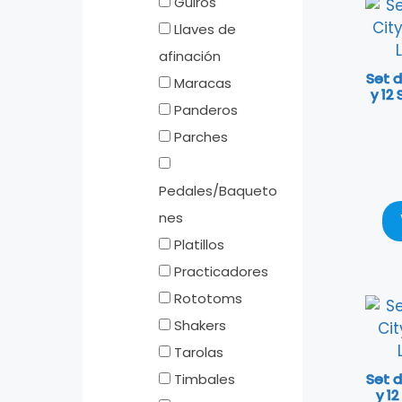
Güiros
Llaves de
afinación
Set d
Maracas
y 12
Panderos
Parches
Pedales/Baqueto
nes
Platillos
Practicadores
Rototoms
Shakers
Tarolas
Timbales
Set d
y 1