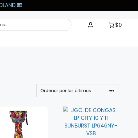
LAND 🎹​
$0