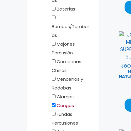
as
Baterías
Bombos/Tambor
as
Cajones
Percusión
Campanas
JGO.
Chinas
H
NATUR
Cencerros y
Redobas
Clamps
Congas
Fundas
Percusiones