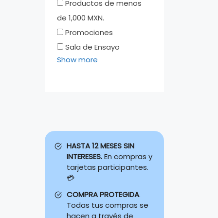
Productos de menos
de 1,000 MXN.
Promociones
Sala de Ensayo
Show more
HASTA 12 MESES SIN
INTERESES.
En compras y
tarjetas participantes.
💳
COMPRA PROTEGIDA
.
Todas tus compras se
hacen a través de