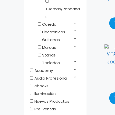
Tuercas/Rondana
s
Cuerda
Electrónicos
Guitarras
Marcas
Stands
JGO
Teclados
Academy
Audio Profesional
ebooks
Iluminación
Nuevos Productos
Pre-ventas