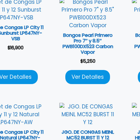
e Congas LP City 11
 Sunburst LP647NY-
Bongos Pearl Primero
B
VSB
Pro 7″ y 8.5″
PWB100DX523 Carbon
PW
$
16,900
Vapor
$
5,250
Ver Detalles
Ver Detalles
e Congas LP City 11
JGO. DE CONGAS MEINL
2 Natural LP647NY-
MC52 BURST 11 Y 12
HB