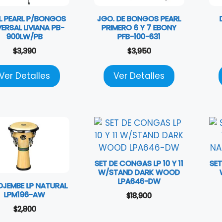
L PEARL P/BONGOS
JGO. DE BONGOS PEARL
VERSAL LIVIANA PB-
PRIMERO 6 Y 7 EBONY
900LW/PB
PFB-100-631
$
3,390
$
3,950
Ver Detalles
Ver Detalles
SET DE CONGAS LP 10 Y 11
SET
W/STAND DARK WOOD
LPA646-DW
 DJEMBE LP NATURAL
LPM196-AW
$
18,900
$
2,800