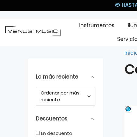
Saltar
💳
HASTA
al
contenido
Instrumentos
Ilu
Servici
Inici
C
Lo más reciente
Ordenar por más
reciente
Descuentos
En descuento