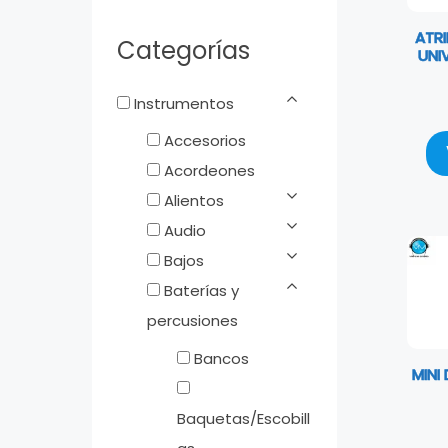
ATRI
Categorías
UNI
Instrumentos
Accesorios
Acordeones
Alientos
Audio
Bajos
Baterías y
percusiones
Bancos
MINI
Baquetas/Escobill