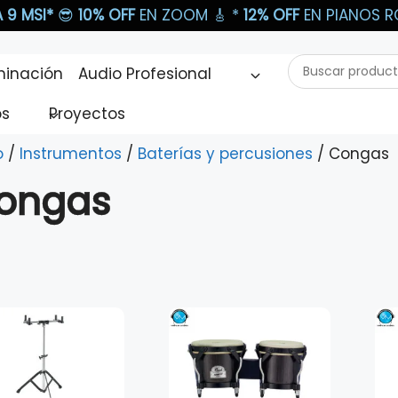
 9 MSI*
😎
10% OFF
EN ZOOM 🎸​ *
12% OFF
EN PIANOS RO
Buscar
minación
Audio Profesional
productos...
os
Proyectos
o
/
Instrumentos
/
Baterías y percusiones
/ Congas
ongas