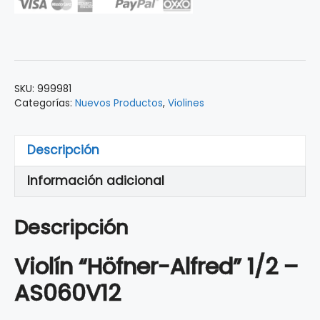
Alfred
1/2
AS060V12
con
Estuche
SKU:
999981
cantidad
Categorías:
Nuevos Productos
,
Violines
Descripción
Información adicional
Descripción
Violín “Höfner-Alfred” 1/2 –
AS060V12