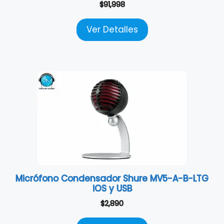
$
91,998
Ver Detalles
Micrófono Condensador Shure MV5-A-B-LTG
iOS y USB
$
2,890