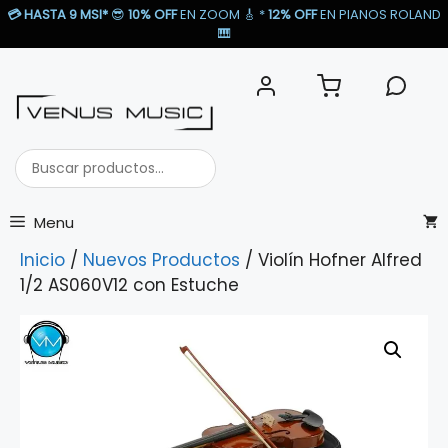
Saltar
💳
HASTA 9 MSI*
😎
10% OFF
EN ZOOM 🎸​ *
12% OFF
EN PIANOS ROLAND
al
🎹​
contenido
Buscar
productos...
Menu
Inicio
/
Nuevos Productos
/ Violín Hofner Alfred
1/2 AS060V12 con Estuche