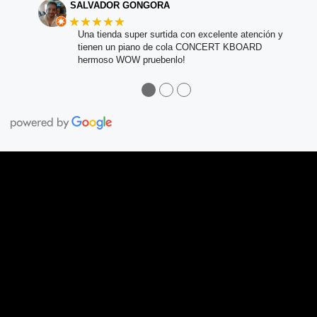
SALVADOR GONGORA
★★★★★
Una tienda super surtida con excelente atención y
tienen un piano de cola CONCERT KBOARD
hermoso WOW pruebenlo!
●
●
●