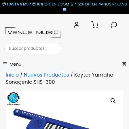
Saltar
💳
HASTA 9 MSI*
😎
10% OFF
EN ZOOM 🎸​ *
12% OFF
EN PIANOS ROLAND
al
🎹​
contenido
Buscar
productos...
Menu
Inicio
/
Nuevos Productos
/ Keytar Yamaha
Sonogenic SHS-300