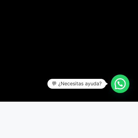
💬 ¿Necesitas ayuda?