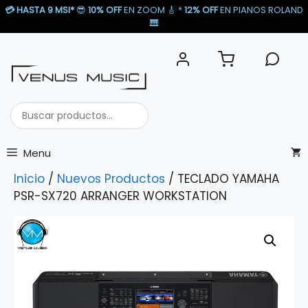
Saltar
💳
HASTA 9 MSI*
😎
10% OFF
EN ZOOM 🎸​ *
12% OFF
EN PIANOS ROLAND
al
🎹​
contenido
Buscar
productos...
Menu
Inicio
/
Nuevos Productos
/ TECLADO YAMAHA
PSR-SX720 ARRANGER WORKSTATION