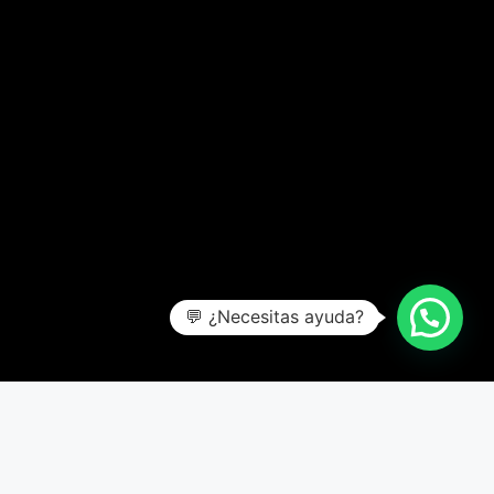
💬 ¿Necesitas ayuda?