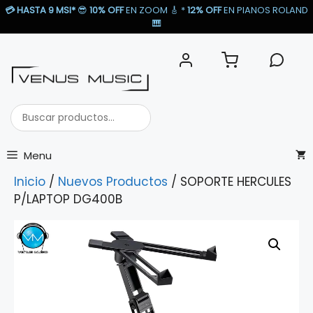
Saltar
💳
HASTA 9 MSI*
😎
10% OFF
EN ZOOM 🎸​ *
12% OFF
EN PIANOS ROLAND
al
🎹​
contenido
Buscar
productos...
Menu
Inicio
/
Nuevos Productos
/ SOPORTE HERCULES
P/LAPTOP DG400B