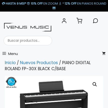
Saltar
💳
HASTA 9 MSI*
😎
10% OFF
EN ZOOM 🎸​ *
12% OFF
EN PIANOS ROLAND
al
🎹​
contenido
Buscar
productos...
Menu
Inicio
/
Nuevos Productos
/ PIANO DIGITAL
ROLAND FP-30X BLACK C/BASE