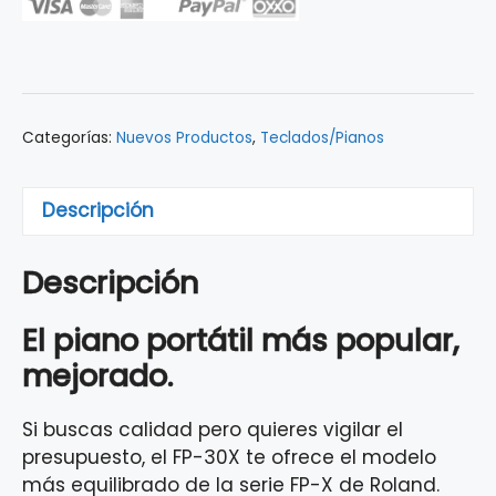
ROLAND
FP-
30X
BLACK
C/BASE
Categorías:
Nuevos Productos
,
Teclados/Pianos
cantidad
Descripción
Descripción
El piano portátil más popular,
mejorado.
Si buscas calidad pero quieres vigilar el
presupuesto, el FP-30X te ofrece el modelo
más equilibrado de la serie FP-X de Roland.