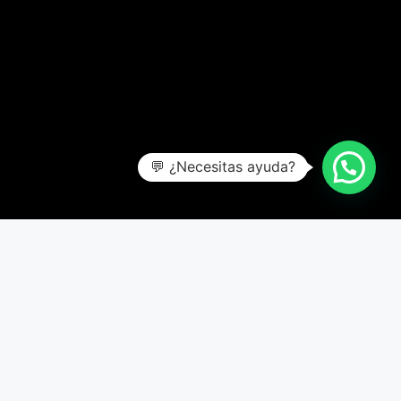
💬 ¿Necesitas ayuda?