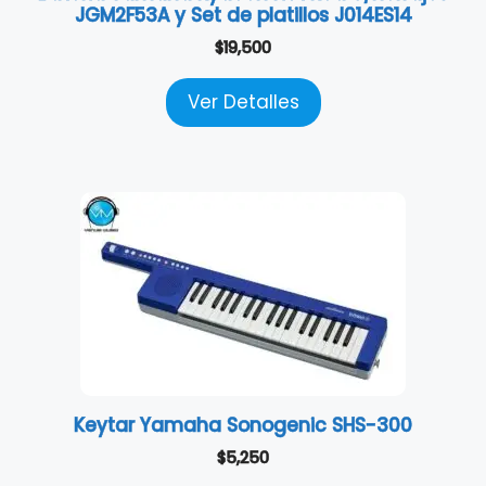
JGM2F53A y Set de platillos J014ES14
$
19,500
Ver Detalles
Keytar Yamaha Sonogenic SHS-300
$
5,250