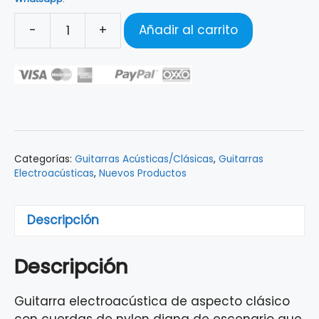
-
+
Añadir al carrito
GUITARRA
ELECTROACÚSTICA
CLÁSICA
TAKAMINE
NAT
GC3CE
NAT
Categorías:
Guitarras Acústicas/Clásicas
,
Guitarras
cantidad
Electroacústicas
,
Nuevos Productos
Descripción
Descripción
Guitarra electroacústica de aspecto clásico