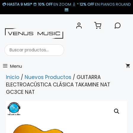
Saltar
💳
HASTA 9 MSI*
😎
10% OFF
EN ZOOM 🎸​ *
12% OFF
EN PIANOS ROLAND
al
🎹​
contenido
Buscar
productos...
Menu
Inicio
/
Nuevos Productos
/ GUITARRA
ELECTROACÚSTICA CLÁSICA TAKAMINE NAT
GC3CE NAT