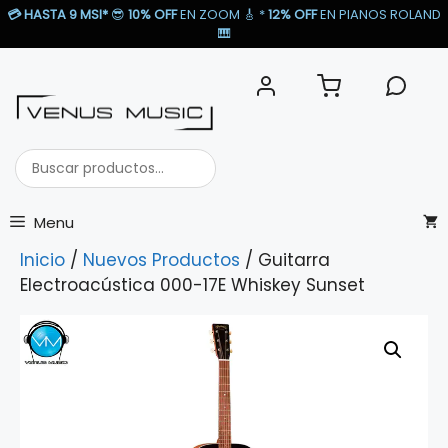
Saltar
💳
HASTA 9 MSI*
😎
10% OFF
EN ZOOM 🎸​ *
12% OFF
EN PIANOS ROLAND
al
🎹​
contenido
Buscar
productos...
Menu
Inicio
/
Nuevos Productos
/ Guitarra
Electroacústica 000-17E Whiskey Sunset