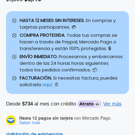
price
price
was:
is:
HASTA 12 MESES SIN INTERESES.
En compras y
$11,500.
$9,775.
tarjetas participantes. 💳
COMPRA PROTEGIDA
. Todas tus compras se
hacen a través de Paypal, Mercado Pago o
transferencia y están 100% protegidas. 🔒
ENVÍO INMEDIATO.
Procesamos y embarcamos
dentro de las 24 horas horas siguientes
todos los pedidos confirmados. 📦
FACTURACIÓN.
Si necesitas factura, puedes
solicitarla
aquí.
📄
Desde
$734
al mes con crédito
Ver más
Hasta 12 pagos sin tarjeta
con Mercado Pago.
Saber más
Validación de existencias