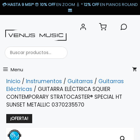
Saltar
💳
HASTA 9 MSI*
😎
10% OFF
EN ZOOM 🎸​ *
12% OFF
EN PIANOS ROLAND
al
🎹​
contenido
Buscar
productos...
Menu
Inicio
/
Instrumentos
/
Guitarras
/
Guitarras
Eléctricas
/ GUITARRA ELÉCTRICA SQUIER
CONTEMPORARY STRATOCASTER® SPECIAL HT
SUNSET METALLIC 0370235570
¡OFERTA!