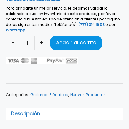
Para brindarte un mejor servicio, te pedimos validar la
existencia actual en inventario de este producto, por favor
contacta a nuestro equipo de atención a clientes por alguno
de los siguientes medios: Teléfono(s):
(777) 314 16 03
o por
Whatsapp
.
-
+
Añadir al carrito
GUITARRA
ELÉCTRICA
SQUIER
CONTEMPORARY
STRATOCASTER®
SPECIAL
HT
Categorías:
Guitarras Eléctricas
,
Nuevos Productos
SUNSET
METALLIC
0370235570
Descripción
cantidad