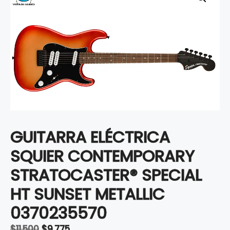
GUITARRA ELÉCTRICA
SQUIER CONTEMPORARY
STRATOCASTER® SPECIAL
HT SUNSET METALLIC
0370235570
Original
Current
$
11,500
$
9,775