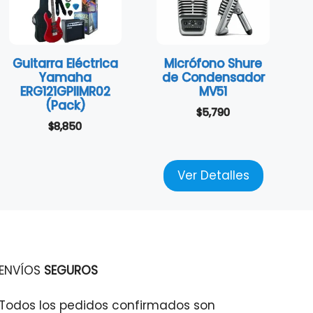
Guitarra Eléctrica
Micrófono Shure
Yamaha
de Condensador
ERG121GPIIMR02
MV51
(Pack)
$
5,790
$
8,850
Ver Detalles
ENVÍOS
SEGUROS
Todos los pedidos confirmados son