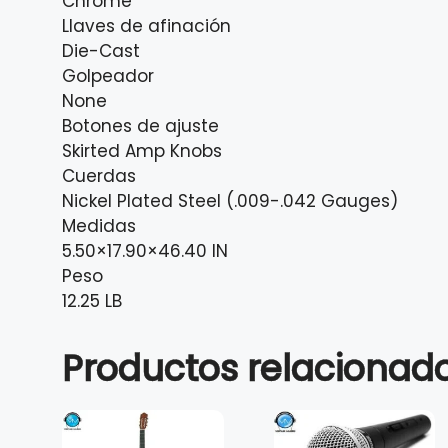
Chrome
Llaves de afinación
Die-Cast
Golpeador
None
Botones de ajuste
Skirted Amp Knobs
Cuerdas
Nickel Plated Steel (.009-.042 Gauges)
Medidas
5.50×17.90×46.40 IN
Peso
12.25 LB
Productos relacionad