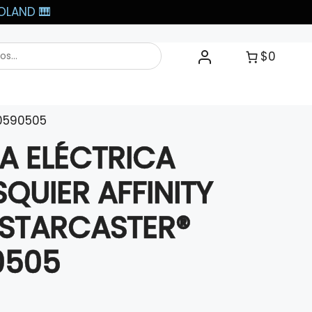
LAND 🎹​
$0
70590505
A ELÉCTRICA
QUIER AFFINITY
 STARCASTER®
0505