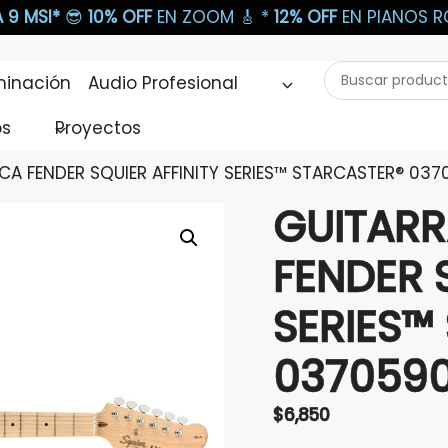
 9 MSI*
😎
10% OFF
EN ZOOM 🎸​ *
12% OFF
EN PIANOS RO
Buscar
minación
Audio Profesional
productos...
os
Proyectos
CA FENDER SQUIER AFFINITY SERIES™ STARCASTER® 03
GUITARR
FENDER S
SERIES™
037059
$
6,850