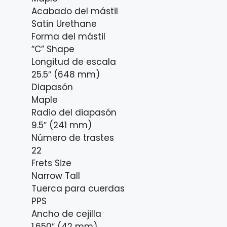
Acabado del mástil
Satin Urethane
Forma del mástil
“C” Shape
Longitud de escala
25.5″ (648 mm)
Diapasón
Maple
Radio del diapasón
9.5″ (241 mm)
Número de trastes
22
Frets Size
Narrow Tall
Tuerca para cuerdas
PPS
Ancho de cejilla
1.650″ (42 mm)