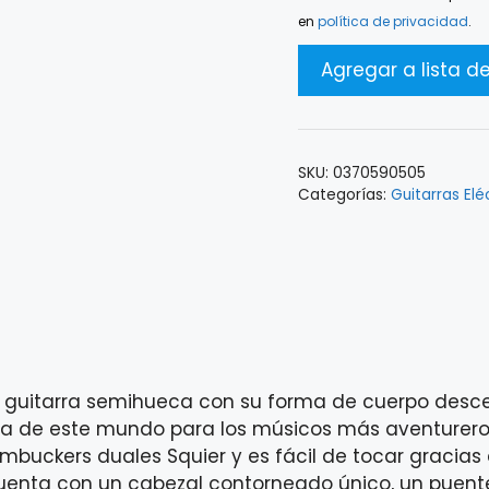
en
política de privacidad
.
SKU:
0370590505
Categorías:
Guitarras Elé
e guitarra semihueca con su forma de cuerpo desce
era de este mundo para los músicos más aventureros. 
umbuckers duales Squier y es fácil de tocar gracias
cuenta con un cabezal contorneado único, un puent