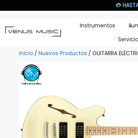
Saltar
💳
HASTA
al
contenido
Instrumentos
Ilu
Servici
Inicio
/
Nuevos Productos
/ GUITARRA ELÉCTRI