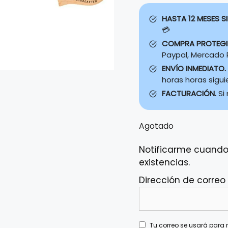
HASTA 12 MESES SI
💳
COMPRA PROTEG
Paypal, Mercado P
ENVÍO INMEDIATO.
horas horas sigu
FACTURACIÓN.
Si
Agotado
Notificarme cuando
existencias.
Dirección de correo
Tu correo se usará para n