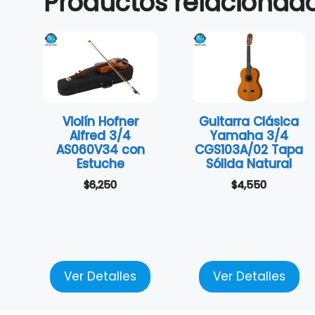
Productos relacionad
Violín Hofner
Guitarra Clásica
Alfred 3/4
Yamaha 3/4
AS060V34 con
CGS103A/02 Tapa
Estuche
Sólida Natural
$
6,250
$
4,550
Ver Detalles
Ver Detalles