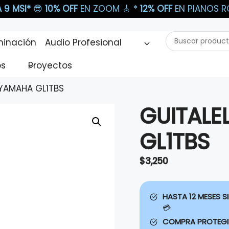
 9 MSI*
😎
10% OFF
EN ZOOM 🎸​ *
12% OFF
EN PIANOS RO
Buscar
minación
Audio Profesional
productos...
os
Proyectos
 YAMAHA GL1TBS
GUITALE
GL1TBS
$
3,250
HASTA 12 MESES SI
💳
COMPRA PROTEG