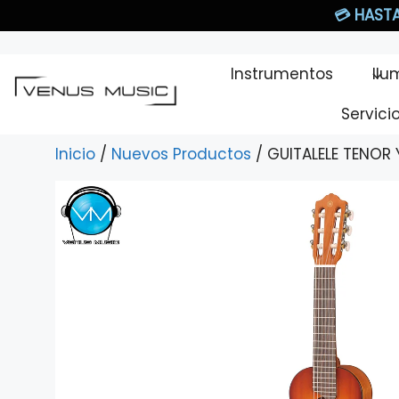
Saltar
💳
HASTA
al
contenido
Instrumentos
Ilu
Servici
Inicio
/
Nuevos Productos
/ GUITALELE TENOR