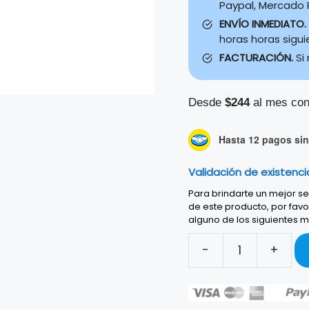
Paypal, Mercado P
ENVÍO INMEDIATO.
horas horas sigu
FACTURACIÓN.
Si
Desde
$244
al mes con
Hasta 12 pagos sin 
Validación de existenci
Para brindarte un mejor ser
de este producto, por favo
alguno de los siguientes m
-
+
GUITALELE
TENOR
YAMAHA