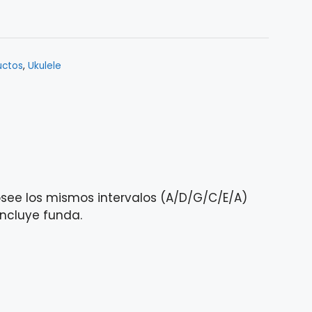
uctos
,
Ukulele
osee los mismos intervalos (A/D/G/C/E/A)
incluye funda.