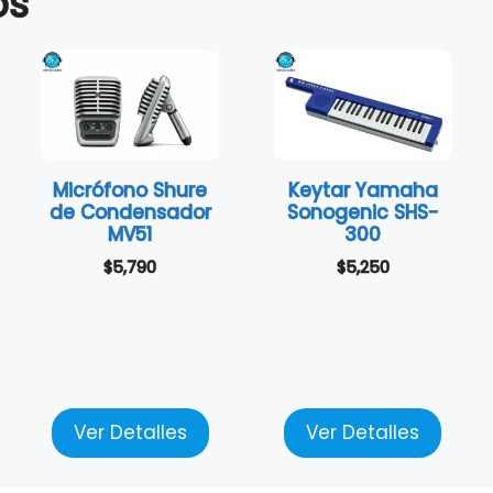
os
Micrófono Shure
Keytar Yamaha
de Condensador
Sonogenic SHS-
MV51
300
$
5,790
$
5,250
Ver Detalles
Ver Detalles