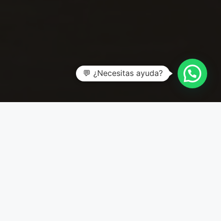
💬 ¿Necesitas ayuda?