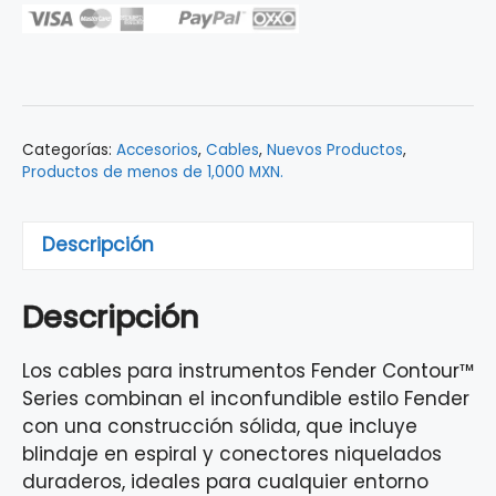
Coiled
Contour
Lake
Placid
Blue
Categorías:
Accesorios
,
Cables
,
Nuevos Productos
,
9M
Productos de menos de 1,000 MXN.
0990573002
cantidad
Descripción
Descripción
Los cables para instrumentos Fender Contour™
Series combinan el inconfundible estilo Fender
con una construcción sólida, que incluye
blindaje en espiral y conectores niquelados
duraderos, ideales para cualquier entorno