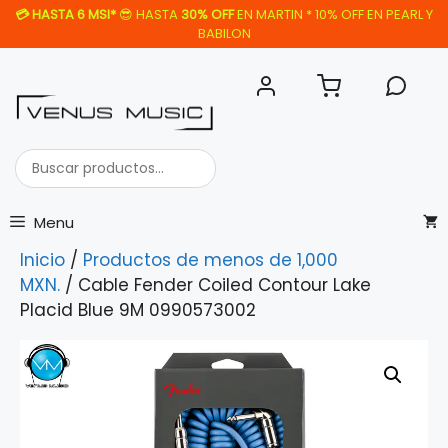
Saltar
💳
HASTA 6 MSI*
😎 HASTA
30% OFF
EN MARTIN * 10% OFF EN PEARL Y
al
BABILON
contenido
Buscar
productos...
Menu
Inicio
/
Productos de menos de 1,000
MXN.
/ Cable Fender Coiled Contour Lake
Placid Blue 9M 0990573002