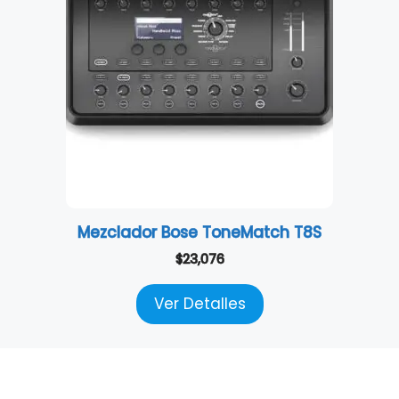
Mezclador Bose ToneMatch T8S
$
23,076
Ver Detalles