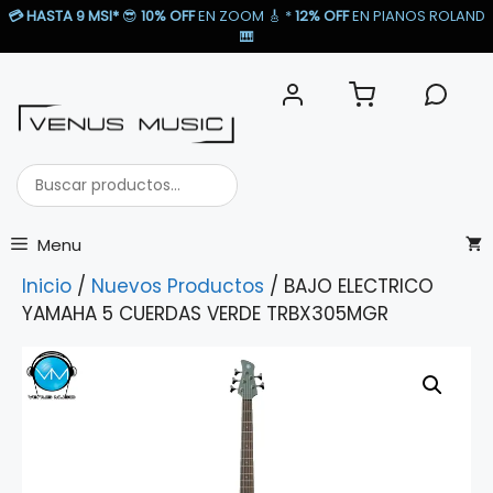
Saltar
💳
HASTA 9 MSI*
😎
10% OFF
EN ZOOM 🎸​ *
12% OFF
EN PIANOS ROLAND
al
🎹​
contenido
Buscar
productos...
Menu
Inicio
/
Nuevos Productos
/ BAJO ELECTRICO
YAMAHA 5 CUERDAS VERDE TRBX305MGR