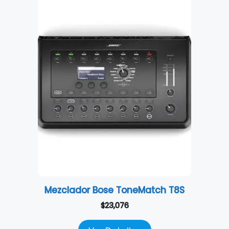
Mezclador Bose ToneMatch T8S
$
23,076