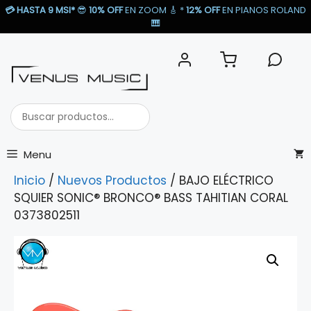
Saltar
💳
HASTA 9 MSI*
😎
10% OFF
EN ZOOM 🎸​ *
12% OFF
EN PIANOS ROLAND
al
🎹​
contenido
Buscar
productos...
Menu
Inicio
/
Nuevos Productos
/ BAJO ELÉCTRICO
SQUIER SONIC® BRONCO® BASS TAHITIAN CORAL
0373802511