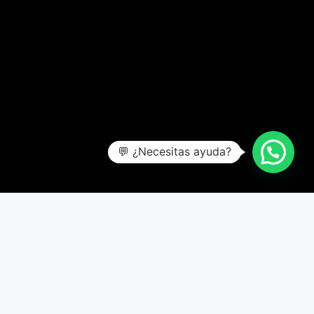
💬 ¿Necesitas ayuda?