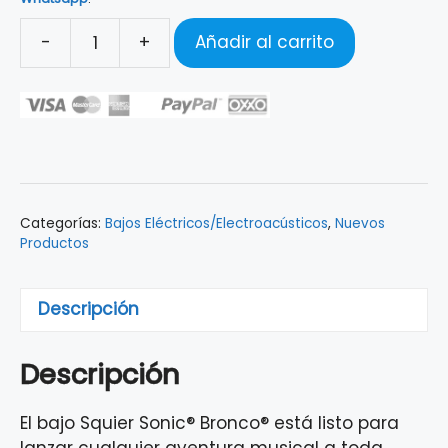
-
+
Añadir al carrito
BAJO
ELÉCTRICO
SQUIER
SONIC®
BRONCO®
BASS
TAHITIAN
Categorías:
Bajos Eléctricos/Electroacústicos
,
Nuevos
CORAL
Productos
0373802511
cantidad
Descripción
Descripción
El bajo Squier Sonic® Bronco® está listo para