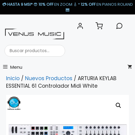
Saltar
💳
HASTA 9 MSI*
😎
10% OFF
EN ZOOM 🎸​ *
12% OFF
EN PIANOS ROLAND
al
🎹​
contenido
Buscar
productos...
Menu
Inicio
/
Nuevos Productos
/ ARTURIA KEYLAB
ESSENTIAL 61 Controlador Midi White