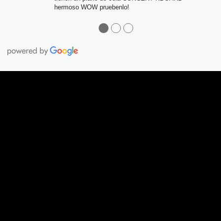
hermoso WOW pruebenlo!
●
●
●