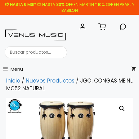
Saltar
💳
HASTA 6 MSI*
😎 HASTA
30% OFF
EN MARTIN * 10% OFF EN PEARL Y
al
BABILON
contenido
Buscar
productos...
Menu
Inicio
/
Nuevos Productos
/ JGO. CONGAS MEINL
MC52 NATURAL