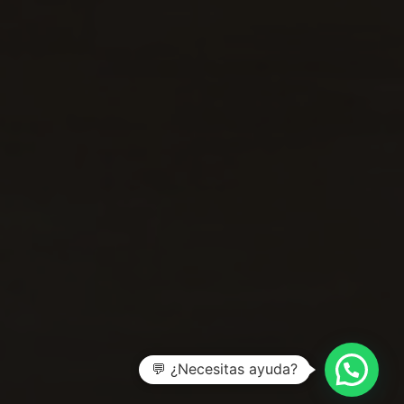
💬 ¿Necesitas ayuda?