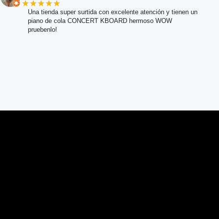
★★★★★
Una tienda super surtida con excelente atención y tienen un
piano de cola CONCERT KBOARD hermoso WOW
pruebenlo!