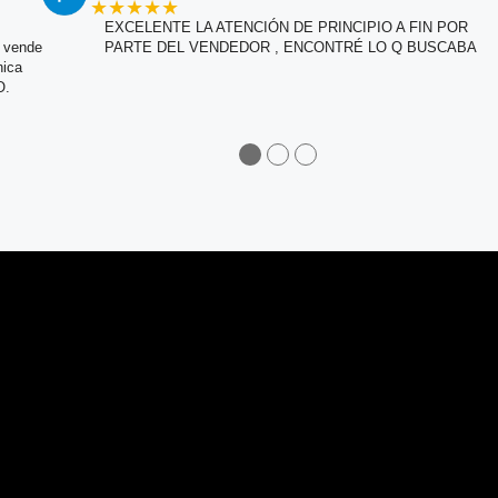
★★★★★
EXCELENTE LA ATENCIÓN DE PRINCIPIO A FIN POR
e vende
PARTE DEL VENDEDOR , ENCONTRÉ LO Q BUSCABA
nica
O.
●
●
●