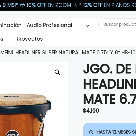
 9 MSI*
😎
10% OFF
EN ZOOM 🎸​ *
12% OFF
EN PIANOS RO
Buscar
minación
Audio Profesional
productos...
os
Proyectos
EINL HEADLINER SUPER NATURAL MATE 6.75″ Y 8″ HB-1
JGO. DE
HEADLIN
MATE 6.7
$
4,100
HASTA 12 MESES SI