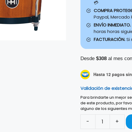
💳
COMPRA PROTEG
Paypal, Mercado P
ENVÍO INMEDIATO.
horas horas sigu
FACTURACIÓN.
Si
Desde
$308
al mes con
Hasta 12 pagos sin 
Validación de existenci
Para brindarte un mejor ser
de este producto, por favo
alguno de los siguientes m
-
+
JGO.