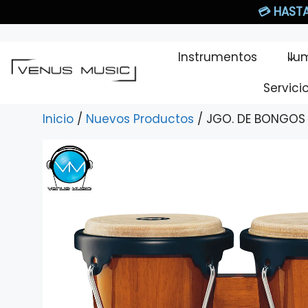
Saltar
💳
HASTA
al
contenido
Instrumentos
Ilu
Servici
Inicio
/
Nuevos Productos
/ JGO. DE BONGOS M