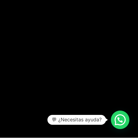
💬 ¿Necesitas ayuda?