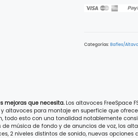
para
montaje
en
superficie
Bose
FreeSpace
Categorías:
Bafles/Altav
FS2SE
White
(Par)
cantidad
as mejoras que necesita.
Los altavoces FreeSpace FS
 y altavoces para montaje en superficie que ofrec
ión, todo esto con una tonalidad notablemente cons
 de música de fondo y de anuncios de voz, los alta
oces, 2 niveles distintos de sonido, nuevas opcione