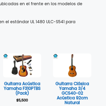
ubicadas en el frente en los modelos de
en el estándar UL 1480 ULC-S541 para
Guitarra Acústica
Guitarra Clásica
Yamaha F310PTBS
Yamaha 3/4
(Pack)
GCS40-02
Acústica 92cm
$
5,500
Natural