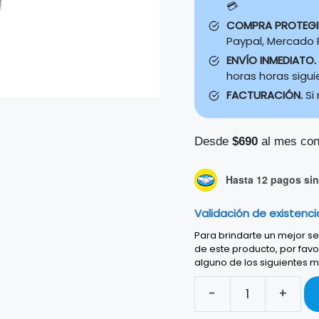
💳
COMPRA PROTEG
Paypal, Mercado P
ENVÍO INMEDIATO.
horas horas sigu
FACTURACIÓN.
Si
Desde
$690
al mes con
Hasta 12 pagos sin 
Validación de existenci
Para brindarte un mejor ser
de este producto, por favo
alguno de los siguientes m
-
+
Altavoz