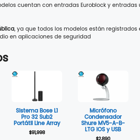
odelos cuentan con entradas Euroblock y entradas 
blica
, ya que todos los modelos están registrados 
dio en aplicaciones de seguridad
os
Sistema Bose L1
Micrófono
Pro 32 Sub2
Condensador
Portátil Line Array
Shure MV5-A-B-
LTG iOS y USB
$
91,998
$
2,890