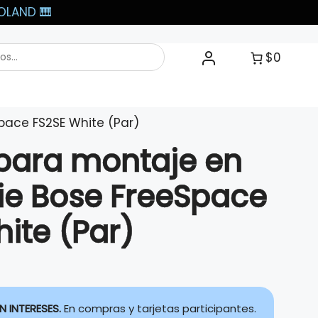
LAND 🎹​
$0
pace FS2SE White (Par)
 para montaje en
cie Bose FreeSpace
ite (Par)
N INTERESES.
En compras y tarjetas participantes.