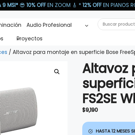
 9 MSI*
😎
10% OFF
EN ZOOM 🎸​ *
12% OFF
EN PIANOS RO
Buscar
minación
Audio Profesional
productos...
os
Proyectos
ces
/ Altavoz para montaje en superficie Bose FreeS
Altavoz
superfi
FS2SE Wh
$
9,190
HASTA 12 MESES SI