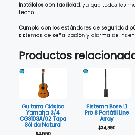
Instálelos con facilidad
, ya que todos los m
techo
Cumpla con los estándares de seguridad pú
sistemas de señalización y alarma de incen
Productos relacionad
Guitarra Clásica
Sistema Bose L1
Yamaha 3/4
Pro 8 Portátil Line
CGS103A/02 Tapa
Array
Sólida Natural
$
34,990
$
4,550