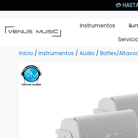
Saltar
💳
HASTA
al
contenido
Instrumentos
Ilu
Servici
Inicio
/
Instrumentos
/
Audio
/
Bafles/Altavo