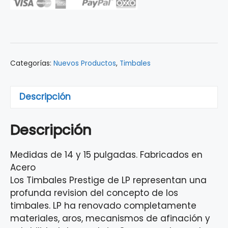
KARL
PERAZZO
PRESTIGE
14/15
LP1415-
Categorías:
Nuevos Productos
,
Timbales
KP
cantidad
Descripción
Descripción
Medidas de 14 y 15 pulgadas. Fabricados en
Acero
Los Timbales Prestige de LP representan una
profunda revision del concepto de los
timbales. LP ha renovado completamente
materiales, aros, mecanismos de afinación y