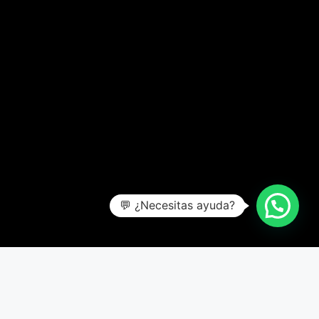
💬 ¿Necesitas ayuda?