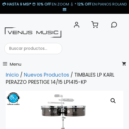
Saltar
💳
HASTA 9 MSI*
😎
10% OFF
EN ZOOM 🎸​ *
12% OFF
EN PIANOS ROLAND
al
🎹​
contenido
Buscar
productos...
Menu
Inicio
/
Nuevos Productos
/ TIMBALES LP KARL
PERAZZO PRESTIGE 14/15 LP1415-KP