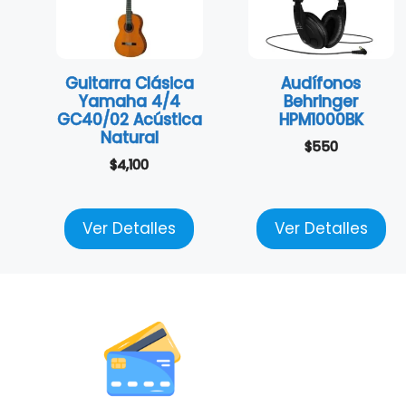
Guitarra Clásica
Audífonos
Yamaha 4/4
Behringer
GC40/02 Acústica
HPM1000BK
Natural
$
550
$
4,100
Ver Detalles
Ver Detalles