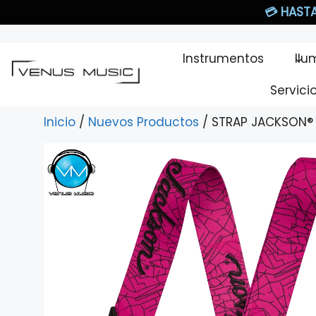
Saltar
💳
HASTA
al
contenido
Instrumentos
Ilu
Servici
Inicio
/
Nuevos Productos
/ STRAP JACKSON®