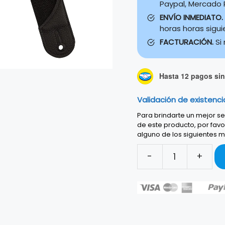
Paypal, Mercado P
ENVÍO INMEDIATO.
horas horas sigu
FACTURACIÓN.
Si
Hasta 12 pagos sin 
Validación de existenci
Para brindarte un mejor ser
de este producto, por favo
alguno de los siguientes m
-
+
STRAP
JACKSON®
CRACKED
MIRROR
PINK
2995378004