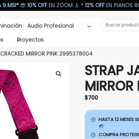
 9 MSI*
😎
10% OFF
EN ZOOM 🎸​ *
12% OFF
EN PIANOS RO
Buscar
minación
Audio Profesional
productos...
os
Proyectos
 CRACKED MIRROR PINK 2995378004
STRAP 
MIRROR 
$
700
HASTA 12 MESES SI
💳
COMPRA PROTEG