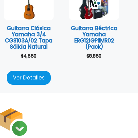
Guitarra Clásica
Guitarra Eléctrica
Yamaha 3/4
Yamaha
CGS103A/02 Tapa
ERG121GPIIMR02
Sólida Natural
(Pack)
$
4,550
$
8,850
Ver Detalles