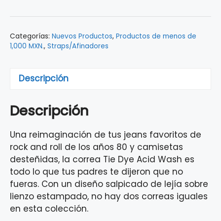
ACID
WASH
RED
Categorías:
Nuevos Productos
,
Productos de menos de
0990637200
1,000 MXN.
,
Straps/Afinadores
cantidad
Descripción
Descripción
Una reimaginación de tus jeans favoritos de
rock and roll de los años 80 y camisetas
desteñidas, la correa Tie Dye Acid Wash es
todo lo que tus padres te dijeron que no
fueras. Con un diseño salpicado de lejía sobre
lienzo estampado, no hay dos correas iguales
en esta colección.