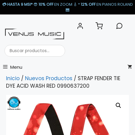
Saltar
💳
HASTA 9 MSI*
😎
10% OFF
EN ZOOM 🎸​ *
12% OFF
EN PIANOS ROLAND
al
🎹​
contenido
Buscar
productos...
Menu
Inicio
/
Nuevos Productos
/ STRAP FENDER TIE
DYE ACID WASH RED 0990637200