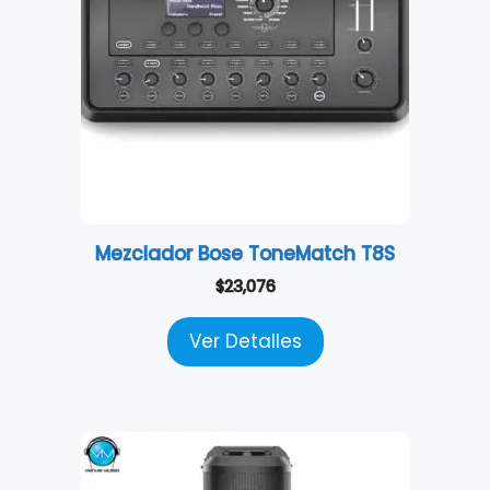
Mezclador Bose ToneMatch T8S
$
23,076
Ver Detalles