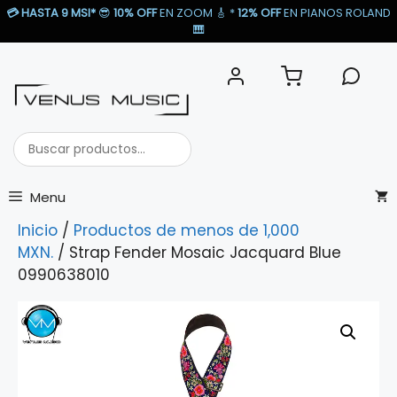
Saltar
💳
HASTA 9 MSI*
😎
10% OFF
EN ZOOM 🎸​ *
12% OFF
EN PIANOS ROLAND
al
🎹​
contenido
Buscar
productos...
Menu
Inicio
/
Productos de menos de 1,000
MXN.
/ Strap Fender Mosaic Jacquard Blue
0990638010