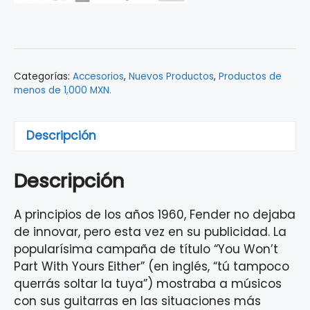
FENDER™
VINTAGE
ADS
9106107000
Categorías:
Accesorios
,
Nuevos Productos
,
Productos de
cantidad
menos de 1,000 MXN.
Descripción
Descripción
A principios de los años 1960, Fender no dejaba
de innovar, pero esta vez en su publicidad. La
popularísima campaña de título “You Won’t
Part With Yours Either” (en inglés, “tú tampoco
querrás soltar la tuya”) mostraba a músicos
con sus guitarras en las situaciones más