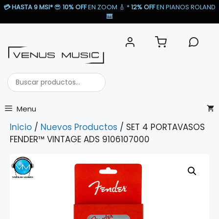
Saltar
💳
HASTA 9 MSI*
😎
10% OFF
EN ZOOM 🎸​ *
12% OFF
EN PIANOS ROLAND
al
🎹​
contenido
Buscar
productos...
Menu
Inicio
/
Nuevos Productos
/ SET 4 PORTAVASOS
FENDER™ VINTAGE ADS 9106107000