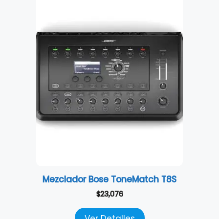
Mezclador Bose ToneMatch T8S
$
23,076
Ver Detalles