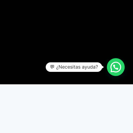
💬 ¿Necesitas ayuda?