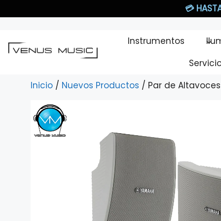
Saltar
💳
HASTA
al
contenido
Instrumentos
Ilu
Servici
Inicio
/
Nuevos Productos
/ Par de Altavoc