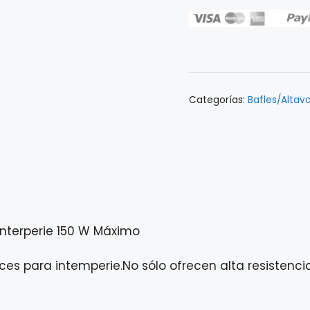
de
Altavoces
Yamaha
NSAW592
WH
Intemperie
Categorías:
Bafles/Altav
150W
cantidad
nterperie 150 W Máximo
 para intemperie.No sólo ofrecen alta resistencia