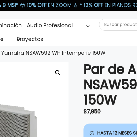
 9 MSI*
😎
10% OFF
EN ZOOM 🎸​ *
12% OFF
EN PIANOS RO
Buscar
minación
Audio Profesional
productos...
os
Proyectos
es Yamaha NSAW592 WH Intemperie 150W
Par de 
NSAW592
150W
$
7,950
HASTA 12 MESES SI