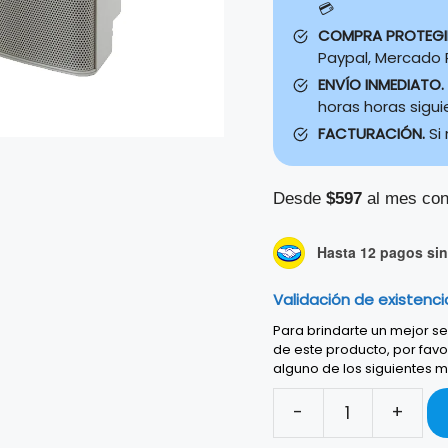
💳
COMPRA PROTEG
Paypal, Mercado P
ENVÍO INMEDIATO.
horas horas sigu
FACTURACIÓN.
Si
Desde
$597
al mes con
Hasta 12 pagos sin 
Validación de existenci
Para brindarte un mejor ser
de este producto, por favo
alguno de los siguientes m
-
+
Par