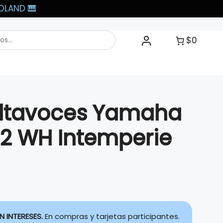
LAND 🎹​
$0
Altavoces Yamaha
 WH Intemperie
N INTERESES.
En compras y tarjetas participantes.