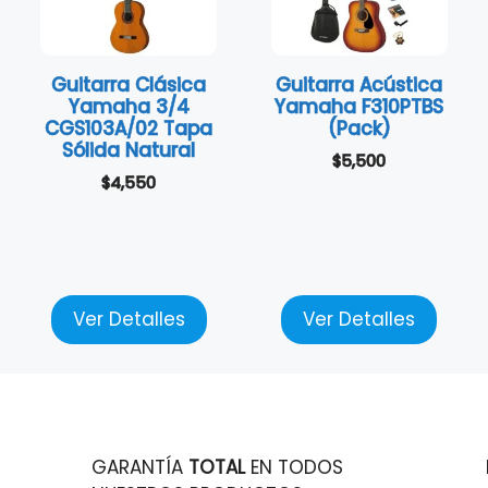
Guitarra Clásica
Guitarra Acústica
Yamaha 3/4
Yamaha F310PTBS
CGS103A/02 Tapa
(Pack)
Sólida Natural
$
5,500
$
4,550
Ver Detalles
Ver Detalles
GARANTÍA
TOTAL
EN TODOS