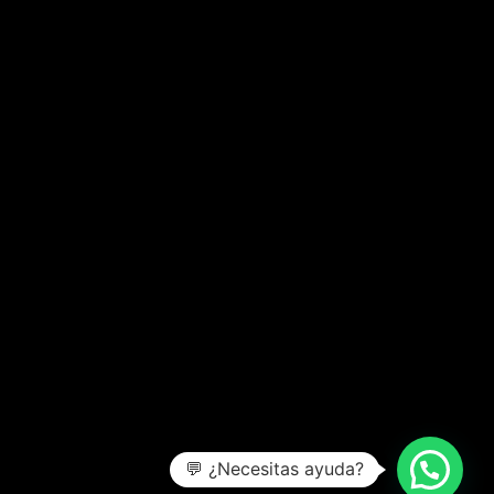
💬 ¿Necesitas ayuda?