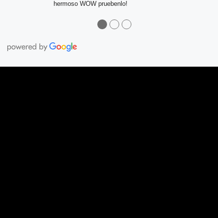
hermoso WOW pruebenlo!
●
●
●