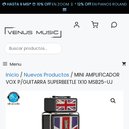
Saltar
💳
HASTA 9 MSI*
😎
10% OFF
EN ZOOM 🎸​ *
12% OFF
EN PIANOS ROLAND
al
🎹​
contenido
Buscar
productos...
Menu
Inicio
/
Nuevos Productos
/ MINI AMPLIFICADOR
VOX P/GUITARRA SUPERBEETLE 1X10 MSB25-UJ