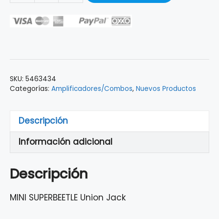
AMPLIFICADOR
VOX
P/GUITARRA
SUPERBEETLE
1X10
MSB25-
SKU:
5463434
UJ
Categorías:
Amplificadores/Combos
,
Nuevos Productos
cantidad
Descripción
Información adicional
Descripción
MINI SUPERBEETLE Union Jack