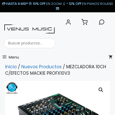
Saltar
💳
HASTA 9 MSI*
😎
10% OFF
EN ZOOM 🎸​ *
12% OFF
EN PIANOS ROLAND
al
🎹​
contenido
Buscar
productos...
Menu
Inicio
/
Nuevos Productos
/ MEZCLADORA 10CH
C/EFECTOS MACKIE PROFX10V3