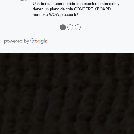
Una tienda super surtida con excelente atención y
tienen un piano de cola CONCERT KBOARD
hermoso WOW pruebenlo!
●
●
●