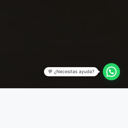
💬 ¿Necesitas ayuda?