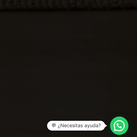
💬 ¿Necesitas ayuda?