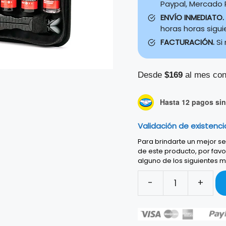
Paypal, Mercado P
ENVÍO INMEDIATO.
horas horas sigu
FACTURACIÓN.
Si
Desde
$169
al mes con
Hasta 12 pagos sin 
Validación de existenci
Para brindarte un mejor ser
de este producto, por favo
alguno de los siguientes m
-
+
KIT
PLANETWAVES
P/LIMPIEZA