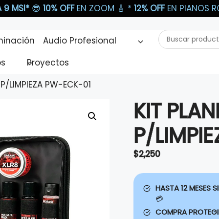
 9 MSI*
😎
10% OFF
EN ZOOM 🎸​ *
12% OFF
EN PIANOS RO
Buscar
minación
Audio Profesional
productos...
os
Proyectos
 P/LIMPIEZA PW-ECK-01
KIT PLA
P/LIMPI
$
2,250
HASTA 12 MESES SI
💳
COMPRA PROTEG