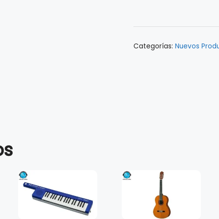
PW-
ECK-
01
cantidad
Categorías:
Nuevos Prod
os