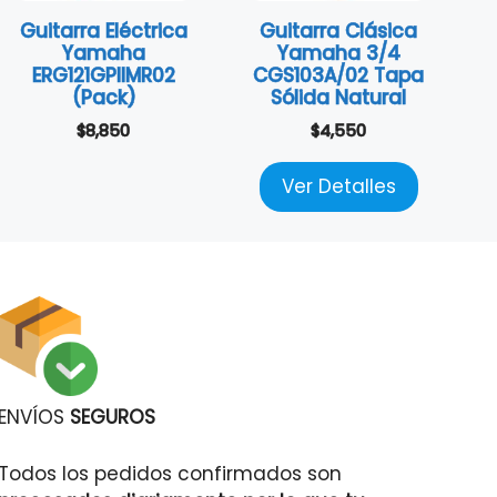
Guitarra Eléctrica
Guitarra Clásica
Yamaha
Yamaha 3/4
ERG121GPIIMR02
CGS103A/02 Tapa
(Pack)
Sólida Natural
$
8,850
$
4,550
Ver Detalles
ENVÍOS
SEGUROS
Todos los pedidos confirmados son