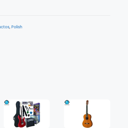
uctos
,
Polish