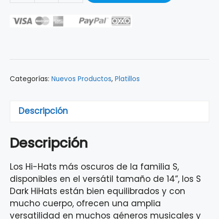
DE
PLATILLOS
HI
HATS
ZILDJIAN
S
Categorías:
Nuevos Productos
,
Platillos
DARK
14"
SD14HPR
Descripción
cantidad
Descripción
Los Hi-Hats más oscuros de la familia S,
disponibles en el versátil tamaño de 14”, los S
Dark HiHats están bien equilibrados y con
mucho cuerpo, ofrecen una amplia
versatilidad en muchos géneros musicales y