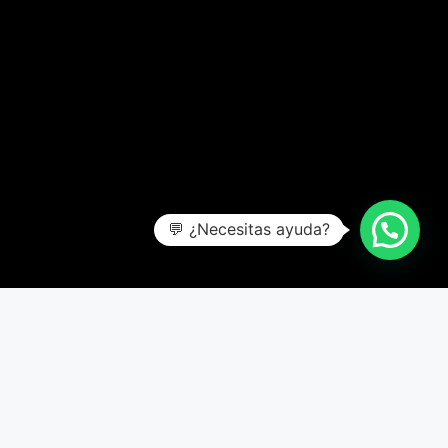
💬 ¿Necesitas ayuda?