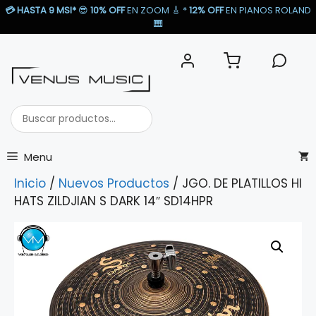
Saltar
💳
HASTA 9 MSI*
😎
10% OFF
EN ZOOM 🎸​ *
12% OFF
EN PIANOS ROLAND
al
🎹​
contenido
Buscar
productos...
Menu
Inicio
/
Nuevos Productos
/ JGO. DE PLATILLOS HI
HATS ZILDJIAN S DARK 14″ SD14HPR