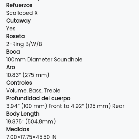
Refuerzos
Scalloped X
Cutaway
Yes
Roseta
2-Ring B/W/B
Boca
100mm Diameter Soundhole
Aro
10.83″ (275 mm)
Controles
Volume, Bass, Treble
Profundidad del cuerpo
3.94″ (100 mm) Front to 4.92″ (125 mm) Rear
Body Length
19.875″ (504.8mm)
Medidas
7.00×17.75×45.50 IN