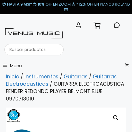
Saltar
💳
HASTA 9 MSI*
😎
10% OFF
EN ZOOM 🎸​ *
12% OFF
EN PIANOS ROLAND
al
🎹​
contenido
Buscar
productos...
Menu
Inicio
/
Instrumentos
/
Guitarras
/
Guitarras
Electroacústicas
/ GUITARRA ELECTROACÚSTICA
FENDER REDONDO PLAYER BELMONT BLUE
0970713010