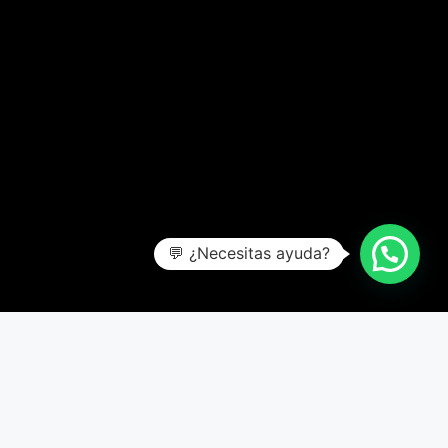
💬 ¿Necesitas ayuda?