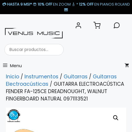
Saltar
💳
HASTA 9 MSI*
😎
10% OFF
EN ZOOM 🎸​ *
12% OFF
EN PIANOS ROLAND
al
🎹​
contenido
Buscar
productos...
Menu
Inicio
/
Instrumentos
/
Guitarras
/
Guitarras
Electroacústicas
/ GUITARRA ELECTROACÚSTICA
FENDER FA-125CE DREADNOUGHT, WALNUT
FINGERBOARD NATURAL 0971113521