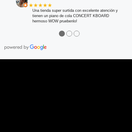
★★★★★
Una tienda super surtida con excelente atención y
tienen un piano de cola CONCERT KBOARD
hermoso WOW pruebenlo!
●
●
●