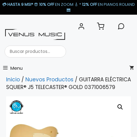
Saltar
💳
HASTA 9 MSI*
😎
10% OFF
EN ZOOM 🎸​ *
12% OFF
EN PIANOS ROLAND
al
🎹​
contenido
Buscar
productos...
Menu
Inicio
/
Nuevos Productos
/ GUITARRA ELÉCTRICA
SQUIER® J5 TELECASTER® GOLD 0371006579