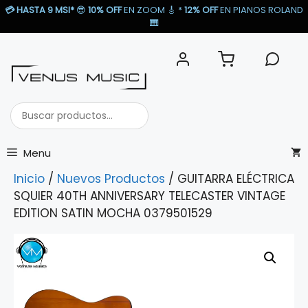
Saltar
💳
HASTA 9 MSI*
😎
10% OFF
EN ZOOM 🎸​ *
12% OFF
EN PIANOS ROLAND
al
🎹​
contenido
Buscar
productos...
Menu
Inicio
/
Nuevos Productos
/ GUITARRA ELÉCTRICA
SQUIER 40TH ANNIVERSARY TELECASTER VINTAGE
EDITION SATIN MOCHA 0379501529