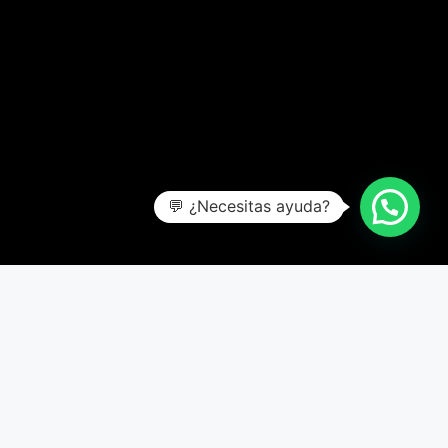
💬 ¿Necesitas ayuda?