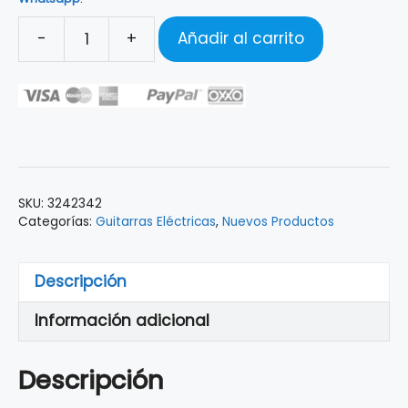
-
+
Añadir al carrito
Guitarra
Eléctrica
Gretsch
G2215-
P90
Streamliner™
Junior
SKU:
3242342
Jet™
Categorías:
Guitarras Eléctricas
,
Nuevos Productos
Club,
Single
Barrel
Descripción
Stain
Información adicional
cantidad
Descripción