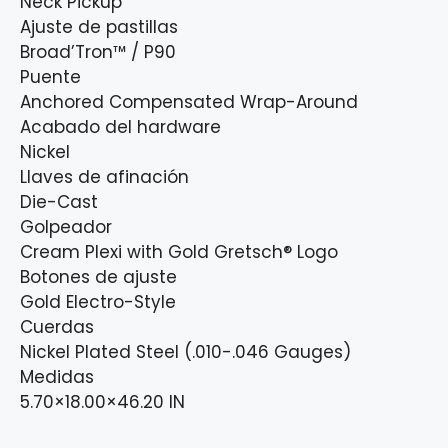
Neck Pickup
Ajuste de pastillas
Broad’Tron™ / P90
Puente
Anchored Compensated Wrap-Around
Acabado del hardware
Nickel
Llaves de afinación
Die-Cast
Golpeador
Cream Plexi with Gold Gretsch® Logo
Botones de ajuste
Gold Electro-Style
Cuerdas
Nickel Plated Steel (.010-.046 Gauges)
Medidas
5.70×18.00×46.20 IN