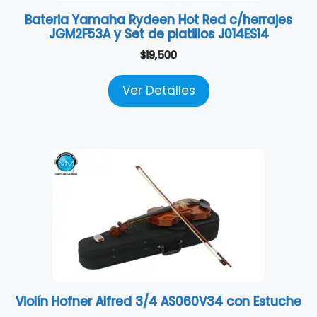
Bateria Yamaha Rydeen Hot Red c/herrajes
JGM2F53A y Set de platillos J014ES14
$
19,500
Ver Detalles
Violín Hofner Alfred 3/4 AS060V34 con Estuche