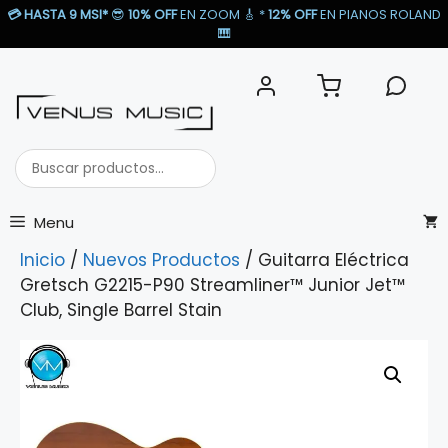
Saltar
💳
HASTA 9 MSI*
😎
10% OFF
EN ZOOM 🎸​ *
12% OFF
EN PIANOS ROLAND
al
🎹​
contenido
Buscar
productos...
Menu
Inicio
/
Nuevos Productos
/ Guitarra Eléctrica
Gretsch G2215-P90 Streamliner™ Junior Jet™
Club, Single Barrel Stain