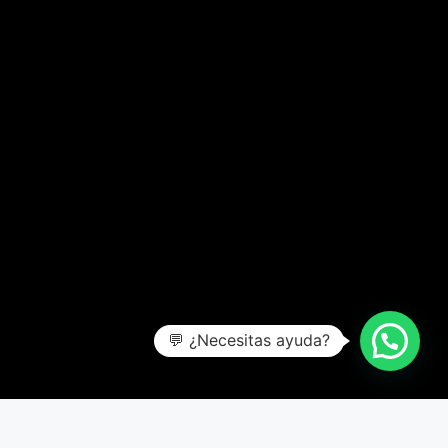
💬 ¿Necesitas ayuda?