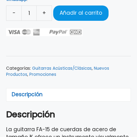
-
+
Añadir al carrito
GUITARRA
ACÚSTICA
FENDER
FA-
15
STEEL
3/4
Categorías:
Guitarras Acústicas/Clásicas
,
Nuevos
MNLT
Productos
,
Promociones
W/BAG
WN
0971170135
Descripción
cantidad
Descripción
La guitarra FA-15 de cuerdas de acero de