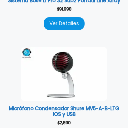
Sistema Bose L1 Pro 32 Sub2 Portátil Line Array
$
91,998
Ver Detalles
Micrófono Condensador Shure MV5-A-B-LTG
iOS y USB
$
2,890