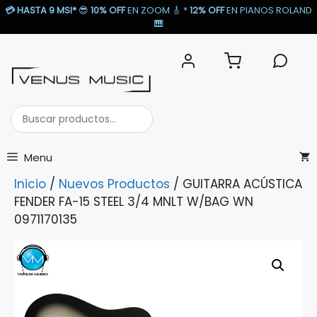
Saltar
💳
HASTA 9 MSI*
😎
10% OFF
EN ZOOM 🎸​ *
12% OFF
EN PIANOS ROLAND
al
🎹​
contenido
Buscar
productos...
Menu
Inicio
/
Nuevos Productos
/ GUITARRA ACÚSTICA
FENDER FA-15 STEEL 3/4 MNLT W/BAG WN
0971170135