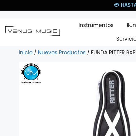
Saltar
💳
HASTA
al
contenido
Instrumentos
Ilu
Servici
Inicio
/
Nuevos Productos
/ FUNDA RITTER R