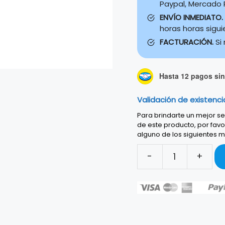
Paypal, Mercado P
ENVÍO INMEDIATO.
horas horas sigu
FACTURACIÓN.
Si
Hasta 12 pagos sin 
Validación de existenci
Para brindarte un mejor ser
de este producto, por favo
alguno de los siguientes m
-
+
FUNDA
RITTER
RXP8-
MP/BKW
MULTIPROPOSITO
cantidad