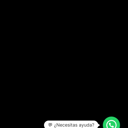
💬 ¿Necesitas ayuda?