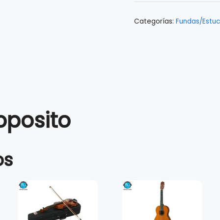
Categorías:
Fundas/Estu
oposito
os