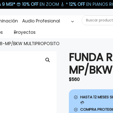
 9 MSI*
😎
10% OFF
EN ZOOM 🎸​ *
12% OFF
EN PIANOS RO
Buscar
minación
Audio Profesional
productos...
os
Proyectos
XP8-MP/BKW MULTIPROPOSITO
FUNDA R
MP/BKW
$
560
HASTA 12 MESES SI
💳
COMPRA PROTEG