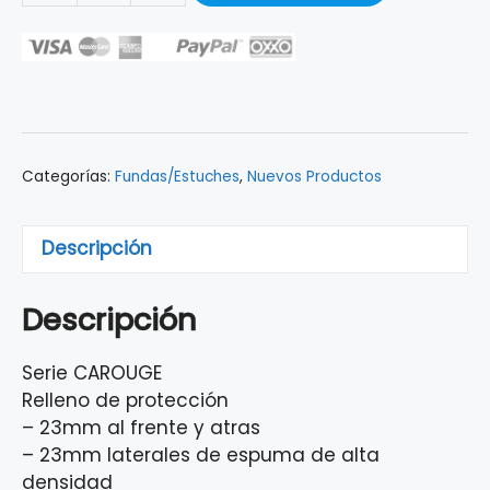
RITTER
PARA
GUITARRA
DREADNOUGHT
AZUL
RGC3-
Categorías:
Fundas/Estuches
,
Nuevos Productos
D/ABL
cantidad
Descripción
Descripción
Serie CAROUGE
Relleno de protección
– 23mm al frente y atras
– 23mm laterales de espuma de alta
densidad