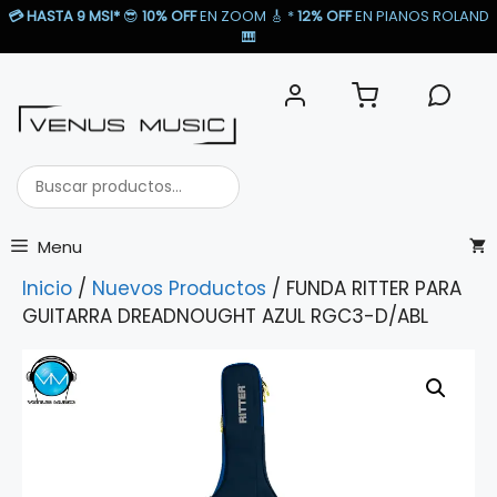
Saltar
💳
HASTA 9 MSI*
😎
10% OFF
EN ZOOM 🎸​ *
12% OFF
EN PIANOS ROLAND
al
🎹​
contenido
Buscar
productos...
Menu
Inicio
/
Nuevos Productos
/ FUNDA RITTER PARA
GUITARRA DREADNOUGHT AZUL RGC3-D/ABL