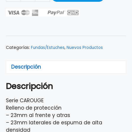
RITTER
PARA
BAJO
ELÉCTRICO
AZUL
RGE1-
Categorías:
Fundas/Estuches
,
Nuevos Productos
B/ABL
cantidad
Descripción
Descripción
Serie CAROUGE
Relleno de protección
– 23mm al frente y atras
– 23mm laterales de espuma de alta
densidad