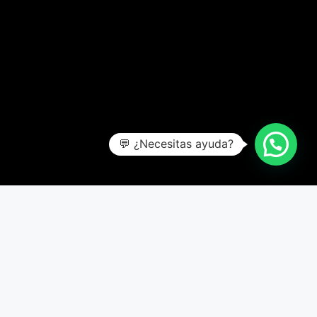
💬 ¿Necesitas ayuda?