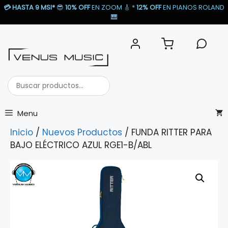
Saltar
💳
HASTA 9 MSI*
😎
10% OFF
EN ZOOM 🎸​ *
12% OFF
EN PIANOS ROLAND
al
🎹​
contenido
Buscar
productos...
Menu
Inicio
/
Nuevos Productos
/ FUNDA RITTER PARA
BAJO ELÉCTRICO AZUL RGE1-B/ABL