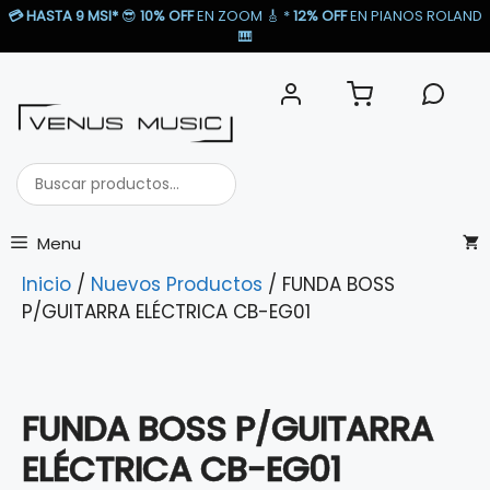
Saltar
💳
HASTA 9 MSI*
😎
10% OFF
EN ZOOM 🎸​ *
12% OFF
EN PIANOS ROLAND
al
🎹​
contenido
Buscar
productos...
Menu
Inicio
/
Nuevos Productos
/ FUNDA BOSS
P/GUITARRA ELÉCTRICA CB-EG01
FUNDA BOSS P/GUITARRA
ELÉCTRICA CB-EG01