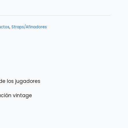
uctos
,
Straps/Afinadores
 de los jugadores
ación vintage