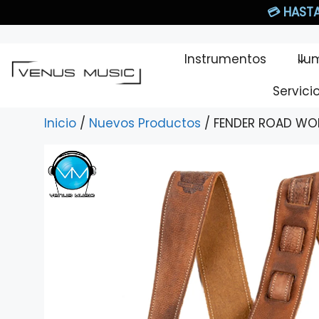
Saltar
💳
HASTA
al
contenido
Instrumentos
Ilu
Servici
Inicio
/
Nuevos Productos
/ FENDER ROAD WO