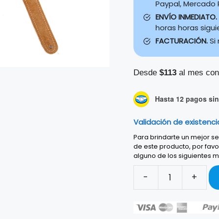
Paypal, Mercado P
ENVÍO INMEDIATO.
horas horas sigu
FACTURACIÓN.
Si
Desde
$113
al mes con
Hasta 12 pagos sin 
Validación de existenci
Para brindarte un mejor ser
de este producto, por favo
alguno de los siguientes m
-
+
FENDER
ROAD
WORN