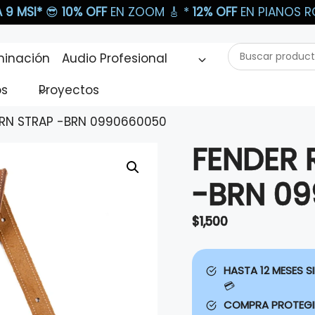
 9 MSI*
😎
10% OFF
EN ZOOM 🎸​ *
12% OFF
EN PIANOS RO
Buscar
minación
Audio Profesional
productos...
os
Proyectos
RN STRAP -BRN 0990660050
FENDER
-BRN 0
$
1,500
HASTA 12 MESES SI
💳
COMPRA PROTEG