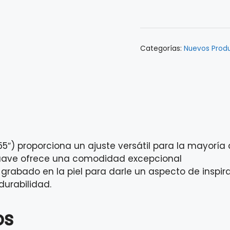
STRAP
-
BRN
0990660050
Categorías:
Nuevos Prod
cantidad
5″) proporciona un ajuste versátil para la mayoría
uave ofrece una comodidad excepcional
 grabado en la piel para darle un aspecto de inspir
durabilidad.
os