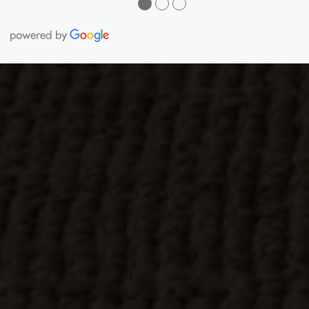
●
●
●