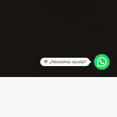
💬 ¿Necesitas ayuda?