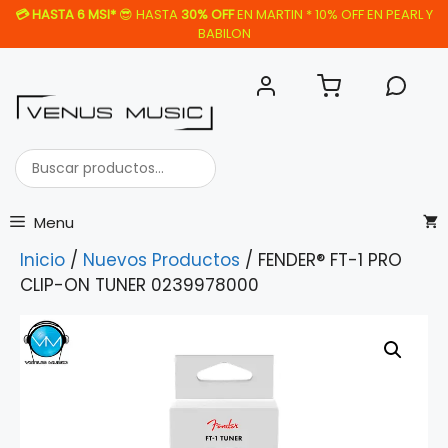
Saltar
💳
HASTA 6 MSI*
😎 HASTA
30% OFF
EN MARTIN * 10% OFF EN PEARL Y
al
BABILON
contenido
Buscar
productos...
Menu
Inicio
/
Nuevos Productos
/ FENDER® FT-1 PRO
CLIP-ON TUNER 0239978000