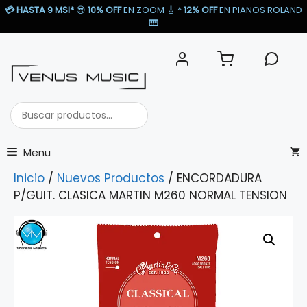
Saltar
💳
HASTA 9 MSI*
😎
10% OFF
EN ZOOM 🎸​ *
12% OFF
EN PIANOS ROLAND
al
🎹​
contenido
Buscar
productos...
Menu
Inicio
/
Nuevos Productos
/ ENCORDADURA
P/GUIT. CLASICA MARTIN M260 NORMAL TENSION