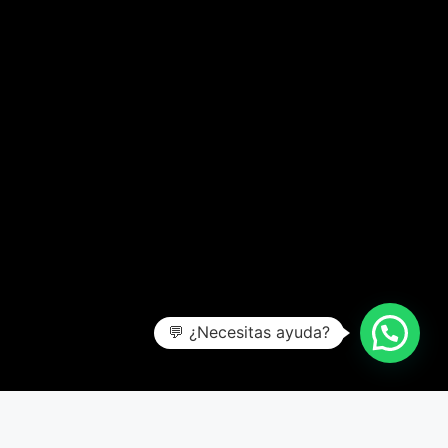
💬 ¿Necesitas ayuda?