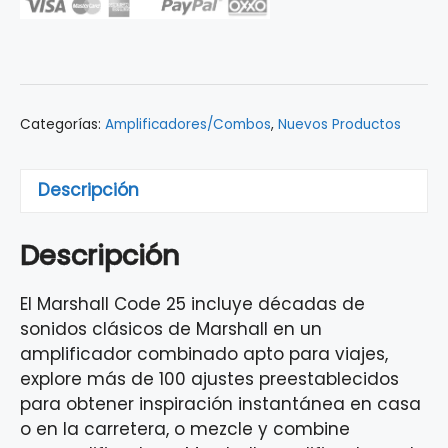
25W
C/
BT
Y
USB
Categorías:
Amplificadores/Combos
,
Nuevos Productos
CODE25
cantidad
Descripción
Descripción
El Marshall Code 25 incluye décadas de
sonidos clásicos de Marshall en un
amplificador combinado apto para viajes,
explore más de 100 ajustes preestablecidos
para obtener inspiración instantánea en casa
o en la carretera, o mezcle y combine