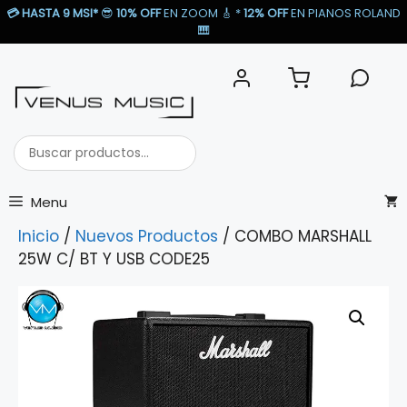
Saltar
💳
HASTA 9 MSI*
😎
10% OFF
EN ZOOM 🎸​ *
12% OFF
EN PIANOS ROLAND
al
🎹​
contenido
Buscar
productos...
Menu
Inicio
/
Nuevos Productos
/ COMBO MARSHALL
25W C/ BT Y USB CODE25