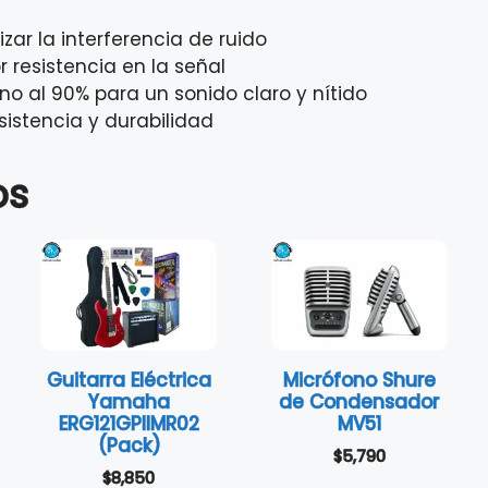
ar la interferencia de ruido
resistencia en la señal
eno al 90% para un sonido claro y nítido
istencia y durabilidad
os
Guitarra Eléctrica
Micrófono Shure
Yamaha
de Condensador
ERG121GPIIMR02
MV51
(Pack)
$
5,790
$
8,850