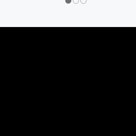
●
●
●