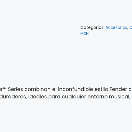
Sherwood
Green
9M
Categorías:
Accesorios
,
C
0990573046
MXN.
cantidad
™ Series combinan el inconfundible estilo Fender c
duraderos, ideales para cualquier entorno musical, 