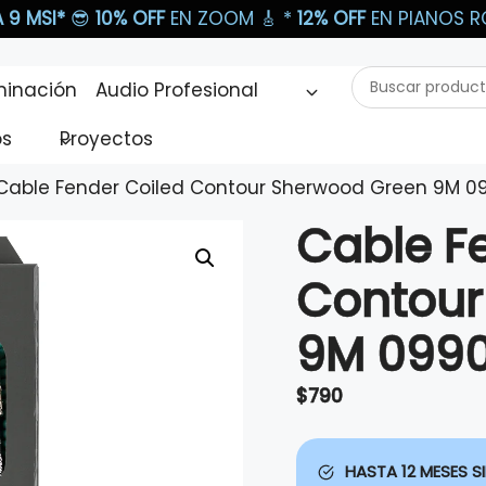
 9 MSI*
😎
10% OFF
EN ZOOM 🎸​ *
12% OFF
EN PIANOS RO
Buscar
minación
Audio Profesional
productos...
os
Proyectos
Cable Fender Coiled Contour Sherwood Green 9M 
Cable F
Contour
9M 099
$
790
HASTA 12 MESES SI