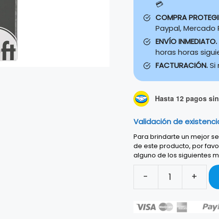
💳
COMPRA PROTEG
Paypal, Mercado P
ENVÍO INMEDIATO.
horas horas sigu
FACTURACIÓN.
Si
Hasta 12 pagos sin 
Validación de existenci
Para brindarte un mejor ser
de este producto, por favo
alguno de los siguientes m
-
+
Cable
Fender
Coiled
Contour