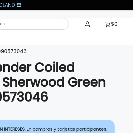
LAND 🎹​
$0
0990573046
ender Coiled
 Sherwood Green
0573046
N INTERESES.
En compras y tarjetas participantes.