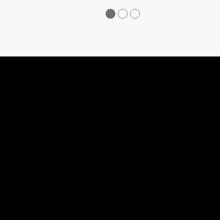
●
●
●