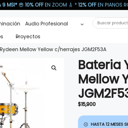
 9 MSI*
😎
10% OFF
EN ZOOM 🎸​ *
12% OFF
EN PIANOS RO
Buscar
minación
Audio Profesional
productos...
os
Proyectos
Rydeen Mellow Yellow c/herrajes JGM2F53A
Bateria
Mellow Y
JGM2F5
$
15,900
HASTA 12 MESES SI