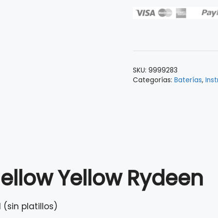
Yamaha
Rydeen
Mellow
Yellow
c/herrajes
JGM2F53A
SKU:
9999283
cantidad
Categorías:
Baterías
,
Ins
ellow Yellow Rydeen
sin platillos)