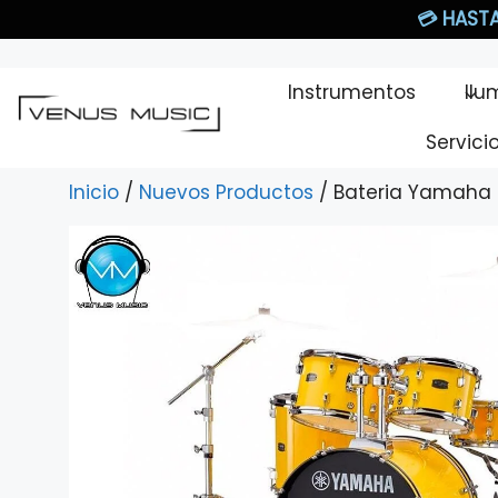
Saltar
💳
HASTA
al
contenido
Instrumentos
Ilu
Servici
Inicio
/
Nuevos Productos
/ Bateria Yamaha 