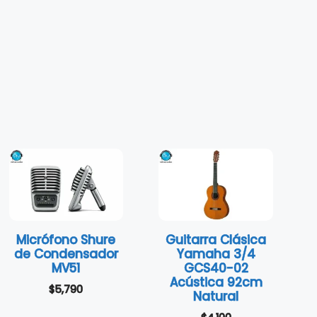
Micrófono Shure
Guitarra Clásica
de Condensador
Yamaha 3/4
MV51
GCS40-02
Acústica 92cm
$
5,790
Natural