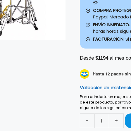
💳
COMPRA PROTEG
Paypal, Mercado P
ENVÍO INMEDIATO.
horas horas sigu
FACTURACIÓN.
Si
Desde
$1194
al mes co
Hasta 12 pagos sin 
Validación de existenci
Para brindarte un mejor ser
de este producto, por favo
alguno de los siguientes m
-
+
Bateria