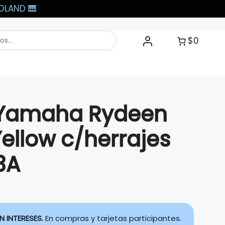
LAND 🎹​
$0
 Yamaha Rydeen
ellow c/herrajes
3A
N INTERESES.
En compras y tarjetas participantes.