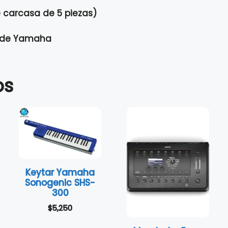
 carcasa de 5 piezas)
s de Yamaha
os
Keytar Yamaha
Sonogenic SHS-
300
$
5,250