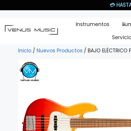
Saltar
💳
HASTA
al
contenido
Instrumentos
Ilu
Servici
Inicio
/
Nuevos Productos
/ BAJO ELÉCTRICO 