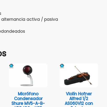
s
 alternancia activa / pasiva
 redondeados
os
Micrófono
Violín Hofner
Condensador
Alfred 1/2
Shure MV5-A-B-
AS060V12 con