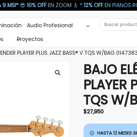
 9 MSI*
😎
10% OFF
EN ZOOM 🎸​ *
12% OFF
EN PIANOS RO
Buscar
minación
Audio Profesional
productos...
os
Proyectos
FENDER PLAYER PLUS JAZZ BASS® V TQS W/BAG 014738
BAJO EL
PLAYER 
TQS W/B
$
27,950
HASTA 12 MESES SI