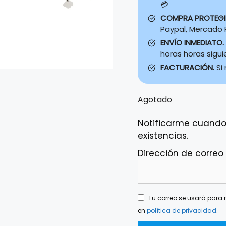
💳
COMPRA PROTEG
Paypal, Mercado P
ENVÍO INMEDIATO.
horas horas sigu
FACTURACIÓN.
Si
Agotado
Notificarme cuando
existencias.
Dirección de correo
Tu correo se usará para n
en
política de privacidad
.