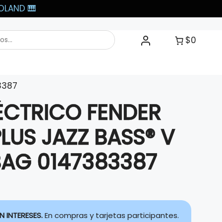
LAND 🎹​
$0
3387
ÉCTRICO FENDER
PLUS JAZZ BASS® V
AG 0147383387
N INTERESES.
En compras y tarjetas participantes.