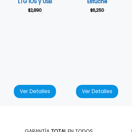
LTG iOS y USB
Estuche
$
2,890
$
6,250
Ver Detalles
Ver Detalles
GARANTÍA
TOTAL
EN TODOS