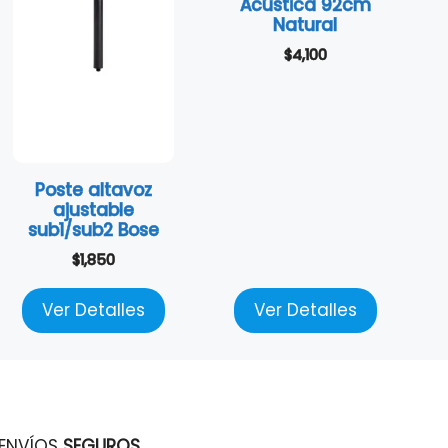
Acústica 92cm
Natural
$
4,100
Poste altavoz
ajustable
sub1/sub2 Bose
$
1,850
Ver Detalles
Ver Detalles
ENVÍOS
SEGUROS