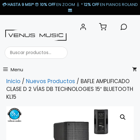
Saltar
💳
HASTA 9 MSI*
😎
10% OFF
EN ZOOM 🎸​ *
12% OFF
EN PIANOS ROLAND
al
🎹​
contenido
Buscar
productos...
Menu
Inicio
/
Nuevos Productos
/ BAFLE AMPLIFICADO
CLASE D 2 VÍAS DB TECHNOLOGIES 15″ BLUETOOTH
KL15