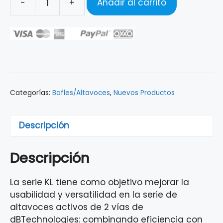
-
+
Añadir al carrito
BAFLE
AMPLIFICADO
CLASE
D
2
VÍAS
DB
Categorías:
Bafles/Altavoces
,
Nuevos Productos
TECHNOLOGIES
15"
BLUETOOTH
Descripción
KL15
cantidad
Descripción
La serie KL tiene como objetivo mejorar la
usabilidad y versatilidad en la serie de
altavoces activos de 2 vías de
dBTechnologies: combinando eficiencia con