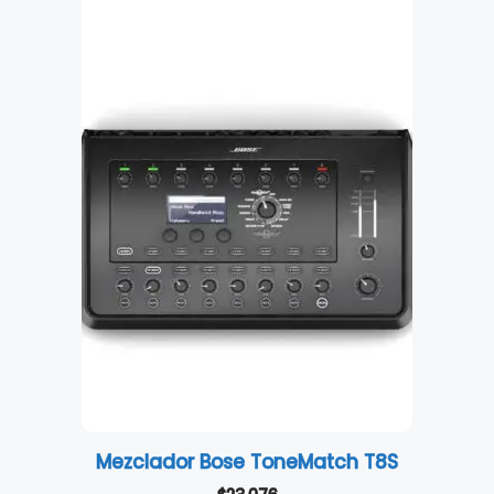
Mezclador Bose ToneMatch T8S