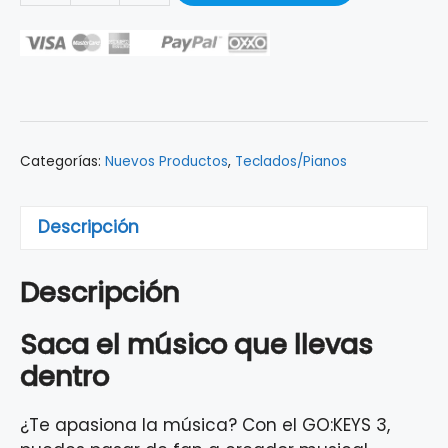
PORTATIL
DE
CREACION
MUSICAL
ROLAND
GOKEYS3-
Categorías:
Nuevos Productos
,
Teclados/Pianos
RD
cantidad
Descripción
Descripción
Saca el músico que llevas
dentro
¿Te apasiona la música? Con el GO:KEYS 3,