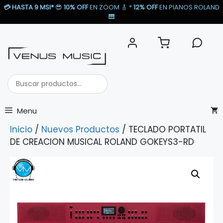
Saltar
💳
HASTA 9 MSI*
😎
10% OFF
EN ZOOM 🎸​ *
12% OFF
EN PIANOS ROLAND
al
🎹​
contenido
Buscar
productos...
Menu
Inicio
/
Nuevos Productos
/ TECLADO PORTATIL
DE CREACION MUSICAL ROLAND GOKEYS3-RD