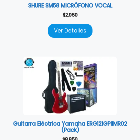
SHURE SM58 MICRÓFONO VOCAL
$
2,950
Ver Detalles
Guitarra Eléctrica Yamaha ERG121GPIIMR02
(Pack)
$
8,850