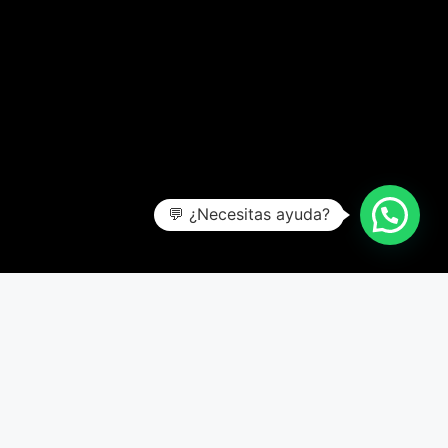
💬 ¿Necesitas ayuda?